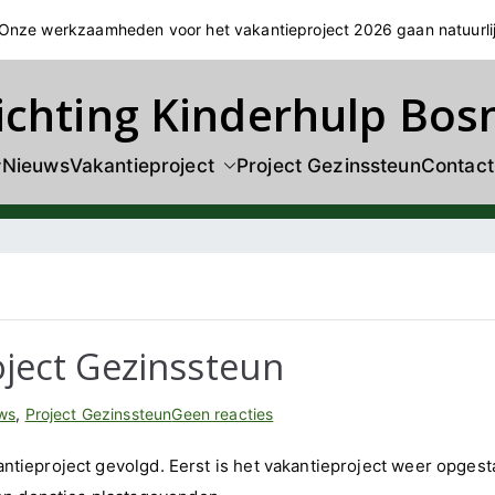
! Onze werkzaamheden voor het vakantieproject 2026 gaan natuurli
ichting Kinderhulp Bos
Nieuws
Vakantieproject
Project Gezinssteun
Contact
ject Gezinssteun
op
ws
,
Project Gezinssteun
Geen reacties
Zeven
kantieproject gevolgd. Eerst is het vakantieproject weer opgest
nieuwe