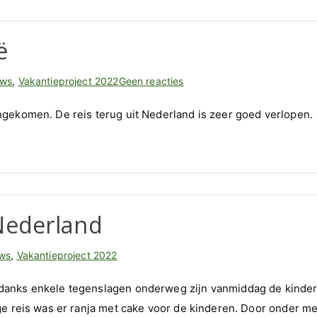
ë
op
uws
,
Vakantieproject 2022
Geen reacties
De
gekomen. De reis terug uit Nederland is zeer goed verlopen.
kinderen
weer
in
Bosnië
Nederland
ws
,
Vakantieproject 2022
ndanks enkele tegenslagen onderweg zijn vanmiddag de kinde
ge reis was er ranja met cake voor de kinderen. Door onder m