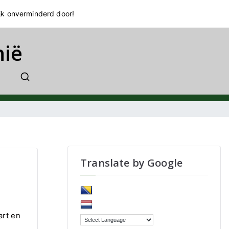
jk onverminderd door!
nië
Translate by Google
art en