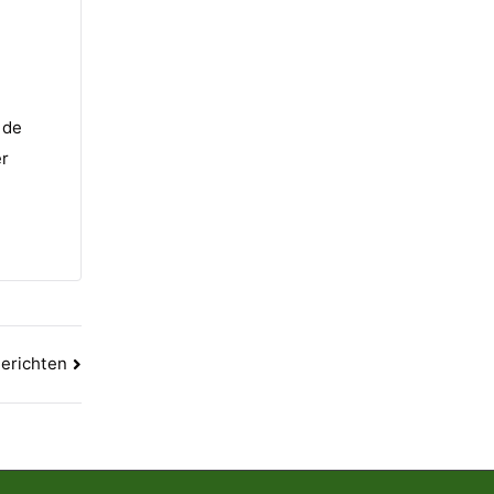
 de
er
erichten