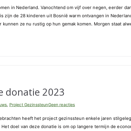
De
omen in Nederland. Vanochtend om vijf over negen, eerder da
kinderen
s zijn de 28 kinderen uit Bosnië warm ontvangen in Nederlan
zijn
aar kunnen ze nu rustig op hun gemak komen. Morgen staat alw
aangekomen
in
Nederland
te donatie 2023
op
uws
,
Project Gezinssteun
Geen reacties
Project
rachten heeft het project gezinssteun enkele jaren stilgele
Gezinssteun:
 Het doel van deze donatie is om op langere termijn de econ
Eerste