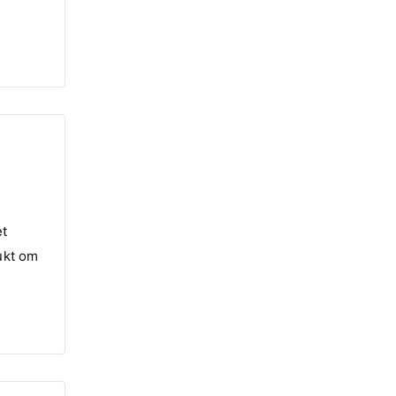
et
ukt om