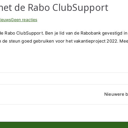
met de Rabo ClubSupport
op
ieuws
Geen reacties
Steun
de Rabo ClubSupport. Ben je lid van de Rabobank gevestigd in
Kinderhulp
 de steun goed gebruiken voor het vakantieproject 2022. Me
Bosnië
met
de
Rabo
ClubSupport
Nieuwere b