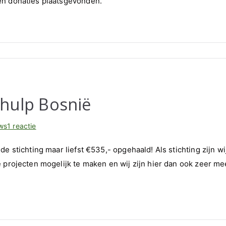
en donaties plaatsgevonden.
donaties
Project
Gezinssteun
rhulp Bosnië
op
ws
1 reactie
De
e stichting maar liefst €535,- opgehaald! Als stichting zijn wi
Vierdaagse
 projecten mogelijk te maken en wij zijn hier dan ook zeer me
voor
Kinderhulp
Bosnië