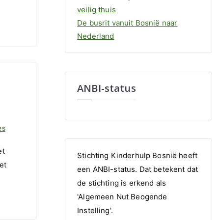
veilig thuis
De busrit vanuit Bosnië naar
Nederland
ANBI-status
op
es
Selectiereis
et
november
Stichting Kinderhulp Bosnië heeft
et
2022
een ANBI-status. Dat betekent dat
de stichting is erkend als
'Algemeen Nut Beogende
Instelling'.