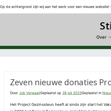
Ga
Op de achtergrond zijn wij aan het werk voor een nieuwe website
naar
de
St
inhoud
Over
Nieuws
Zeven nieuwe donaties Pro
Door
Job Verwaaij
Geplaatst op
28 juli 2023
Geplaatst in
Nieu
Het Project Gezinssteun heeft al sinds zijn start het Va