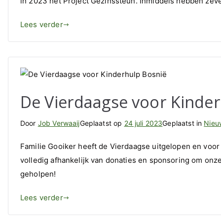
in 2023 het Project Gezinssteun. Inmiddels hebben zev
Lees verder
De Vierdaagse voor Kinde
Door
Job Verwaaij
Geplaatst op
24 juli 2023
Geplaatst in
Nieu
Familie Gooiker heeft de Vierdaagse uitgelopen en voor d
volledig afhankelijk van donaties en sponsoring om onze
geholpen!
Lees verder