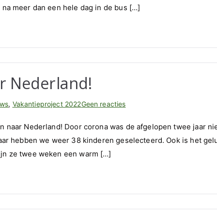
k na meer dan een hele dag in de bus […]
r Nederland!
op
uws
,
Vakantieproject 2022
Geen reacties
Kinderen
en naar Nederland! Door corona was de afgelopen twee jaar ni
weer
 jaar hebben we weer 38 kinderen geselecteerd. Ook is het gel
op
zijn ze twee weken een warm […]
weg
naar
Nederland!