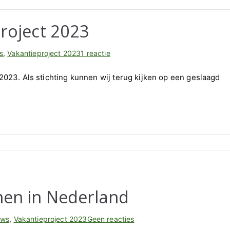
project 2023
op
s
,
Vakantieproject 2023
1 reactie
Terugblik
t 2023. Als stichting kunnen wij terug kijken op een geslaagd
op
het
vakantieproject
2023
men in Nederland
op
uws
,
Vakantieproject 2023
Geen reacties