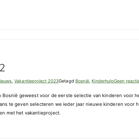
donatie
2023
22
ieuws
,
Vakantieproject 2023
Getagd
Bosnië
,
Kinderhulp
Geen reacti
in Bosnië geweest voor de eerste selectie van kinderen voor h
ans te geven selecteren we ieder jaar nieuwe kinderen voor h
en met het vakantieproject.