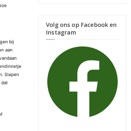
deze
Volg ons op Facebook en
Instagram
gen bij
un aan
s vandaan
iendinnetje
n. Slapen
 dat
of