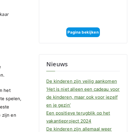
kaar
Pagina bekijken
Nieuws
e
en.
De kinderen zijn veilig aankomen
‘Het is niet alleen een cadeau voor
n het
de kinderen, maar ook voor jezelf
te spelen,
en je gezin’
eeste
Een positieve terugblik op het
 zijn en
vakantieproject 2024
De kinderen zijn allemaal weer