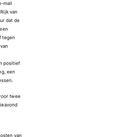
e-mail
 Rijk van
ur dat de
geen
f tegen
 van
 positief
ng, een
essen.
 voor twee
tieavond
Kosten van