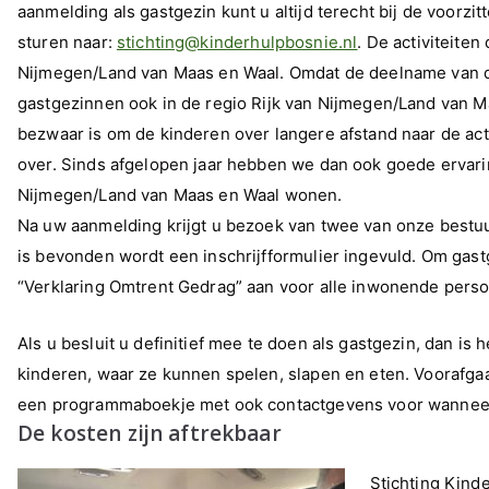
aanmelding als gastgezin kunt u altijd terecht bij de voorzit
sturen naar:
stichting@kinderhulpbosnie.nl
. De activiteite
Nijmegen/Land van Maas en Waal. Omdat de deelname van de k
gastgezinnen ook in de regio Rijk van Nijmegen/Land van 
bezwaar is om de kinderen over langere afstand naar de acti
over. Sinds afgelopen jaar hebben we dan ook goede ervari
Nijmegen/Land van Maas en Waal wonen.
Na uw aanmelding krijgt u bezoek van twee van onze bestuur
is bevonden wordt een inschrijfformulier ingevuld. Om gas
“Verklaring Omtrent Gedrag” aan voor alle inwonende person
Als u besluit u definitief mee te doen als gastgezin, dan is
kinderen, waar ze kunnen spelen, slapen en eten. Voorafgaan
een programmaboekje met ook contactgevens voor wannee
De kosten zijn aftrekbaar
Stichting Kind