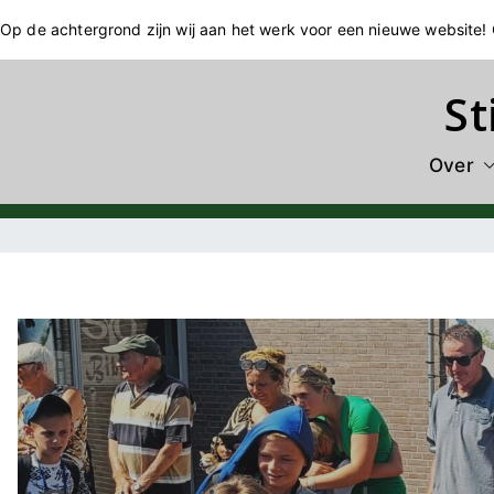
Ga
Op de achtergrond zijn wij aan het werk voor een nieuwe website
naar
de
St
inhoud
Over
Gastgezin worden