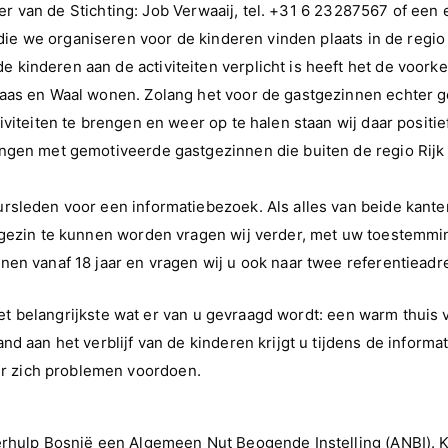
ter van de Stichting: Job Verwaaij, tel. +31 6 23287567 of een 
n die we organiseren voor de kinderen vinden plaats in de regio
inderen aan de activiteiten verplicht is heeft het de voorke
Maas en Waal wonen. Zolang het voor de gastgezinnen echter 
viteiten te brengen en weer op te halen staan wij daar positie
ngen met gemotiveerde gastgezinnen die buiten de regio Rijk
sleden voor een informatiebezoek. Als alles van beide kanten
tgezin te kunnen worden vragen wij verder, met uw toestemmi
en vanaf 18 jaar en vragen wij u ook naar twee referentieadr
 het belangrijkste wat er van u gevraagd wordt: een warm thuis
d aan het verblijf van de kinderen krijgt u tijdens de informa
r zich problemen voordoen.
erhulp Bosnië een Algemeen Nut Beogende Instelling (ANBI). 