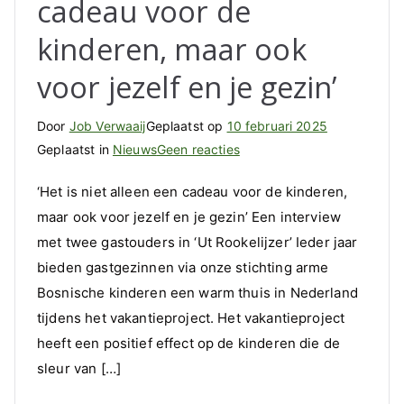
cadeau voor de
kinderen, maar ook
voor jezelf en je gezin’
Door
Job Verwaaij
Geplaatst op
10 februari 2025
op
Geplaatst in
Nieuws
Geen reacties
‘Het
‘Het is niet alleen een cadeau voor de kinderen,
is
maar ook voor jezelf en je gezin’ Een interview
niet
met twee gastouders in ‘Ut Rookelijzer’ Ieder jaar
alleen
een
bieden gastgezinnen via onze stichting arme
cadeau
Bosnische kinderen een warm thuis in Nederland
voor
tijdens het vakantieproject. Het vakantieproject
de
heeft een positief effect op de kinderen die de
kinderen,
sleur van […]
maar