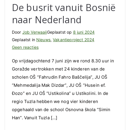
De busrit vanuit Bosnië
naar Nederland
Door
Job Verwaaij
Geplaatst op
8 juni 2024
Geplaatst in
Nieuws
,
Vakantieproject 2024
op
Geen reacties
De
Op vrijdagochtend 7 juni zijn we rond 8.30 uur in
busrit
Goražde vertrokken met 24 kinderen van de
vanuit
scholen OŠ “Fahrudin Fahro Baščelija”, JU OŠ
Bosnië
naar
“Mehmedalija Mak Dizdar”, JU OŠ “Husein ef.
Nederland
Ðozo” en JU OŠ “Ustikolina” u Ustikolini. In de
regio Tuzla hebben we nog vier kinderen
opgehaald van de school Osnovna škola “Simin
Han”. Vanuit Tuzla […]