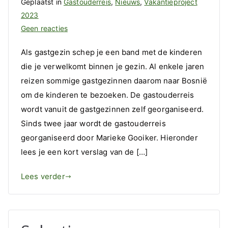
Geplaatst in
Gastouderreis
,
Nieuws
,
Vakantieproject
2023
op
Geen reacties
Een
Als gastgezin schep je een band met de kinderen
terugblik
die je verwelkomt binnen je gezin. Al enkele jaren
op
reizen sommige gastgezinnen daarom naar Bosnië
een
leuk
om de kinderen te bezoeken. De gastouderreis
initiatief
wordt vanuit de gastgezinnen zelf georganiseerd.
vanuit
Sinds twee jaar wordt de gastouderreis
de
georganiseerd door Marieke Gooiker. Hieronder
gastouders:
lees je een kort verslag van de […]
Gastouderreis!
Lees verder