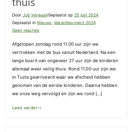
thuis
Door
Job Verwaaij
Geplaatst op
25 juni 2024
Geplaatst in
Nieuws
,
Vakantieproject 2024
op
Geen reacties
De
Afgelopen zondag rond 11.00 uur zijn we
kinderen
vertrokken met de bus vanuit Nederland. Na een
zijn
lange busrit van ongeveer 27 uur zijn de kinderen
allemaal
weer
allemaal weer veilig thuis. Rond 11.00 uur zijn we
veilig
in Tuzla gearriveerd waar we afscheid hebben
thuis
genomen van de eerste kinderen. Daarna hebben
we onze weg vervolgd en zijn we rond […]
Lees verder