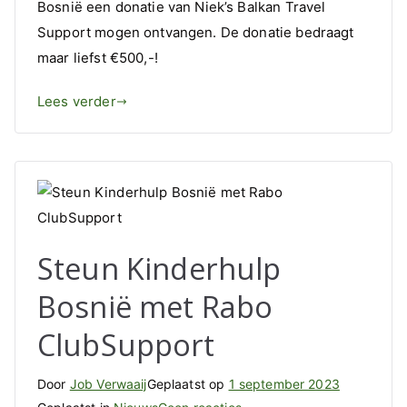
Bosnië een donatie van Niek’s Balkan Travel
Niek’s
Support mogen ontvangen. De donatie bedraagt
Balkan
Travel
maar liefst €500,-!
Support
Lees verder
Steun Kinderhulp
Bosnië met Rabo
ClubSupport
Door
Job Verwaaij
Geplaatst op
1 september 2023
op