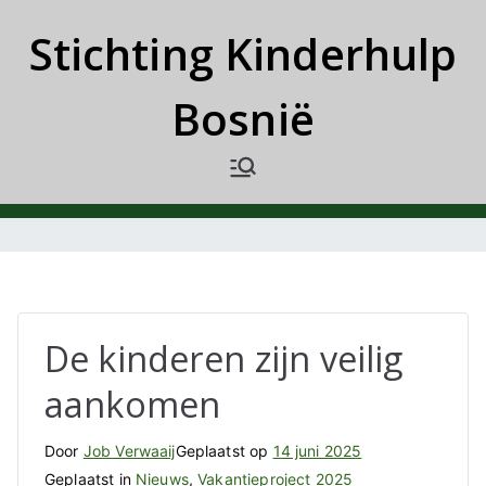
Ga
Stichting Kinderhulp
naar
de
Bosnië
inhoud
Nieuws
De kinderen zijn veilig
aankomen
Door
Job Verwaaij
Geplaatst op
14 juni 2025
Geplaatst in
Nieuws
,
Vakantieproject 2025