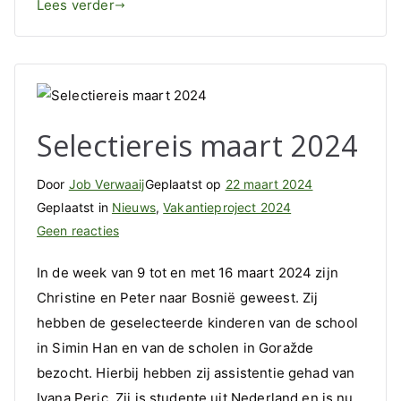
Lees verder
Selectiereis maart 2024
Door
Job Verwaaij
Geplaatst op
22 maart 2024
Geplaatst in
Nieuws
,
Vakantieproject 2024
op
Geen reacties
Selectiereis
In de week van 9 tot en met 16 maart 2024 zijn
maart
Christine en Peter naar Bosnië geweest. Zij
2024
hebben de geselecteerde kinderen van de school
in Simin Han en van de scholen in Goražde
bezocht. Hierbij hebben zij assistentie gehad van
Ivana Peric. Zij is studente uit Nederland en is nu