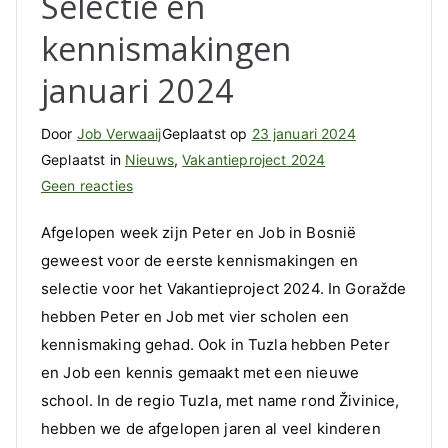
Selectie en
kennismakingen
januari 2024
Door
Job Verwaaij
Geplaatst op
23 januari 2024
Geplaatst in
Nieuws
,
Vakantieproject 2024
op
Geen reacties
Selectie
Afgelopen week zijn Peter en Job in Bosnië
en
geweest voor de eerste kennismakingen en
kennismakingen
selectie voor het Vakantieproject 2024. In Goražde
januari
2024
hebben Peter en Job met vier scholen een
kennismaking gehad. Ook in Tuzla hebben Peter
en Job een kennis gemaakt met een nieuwe
school. In de regio Tuzla, met name rond Živinice,
hebben we de afgelopen jaren al veel kinderen