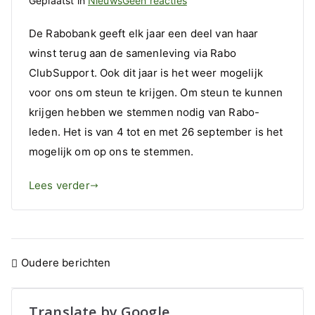
Geplaatst in
Nieuws
Geen reacties
Steun
De Rabobank geeft elk jaar een deel van haar
Kinderhulp
winst terug aan de samenleving via Rabo
Bosnië
ClubSupport. Ook dit jaar is het weer mogelijk
met
Rabo
voor ons om steun te krijgen. Om steun te kunnen
ClubSupport
krijgen hebben we stemmen nodig van Rabo-
leden. Het is van 4 tot en met 26 september is het
mogelijk om op ons te stemmen.
Lees verder
Berichtennavigatie
Oudere berichten
Translate by Google