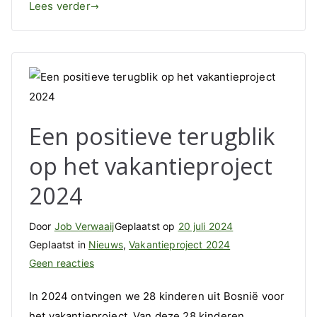
ook
Lees verder
voor
jezelf
en
je
gezin’
Een positieve terugblik
op het vakantieproject
2024
Door
Job Verwaaij
Geplaatst op
20 juli 2024
Geplaatst in
Nieuws
,
Vakantieproject 2024
op
Geen reacties
Een
In 2024 ontvingen we 28 kinderen uit Bosnië voor
positieve
het vakantieproject. Van deze 28 kinderen