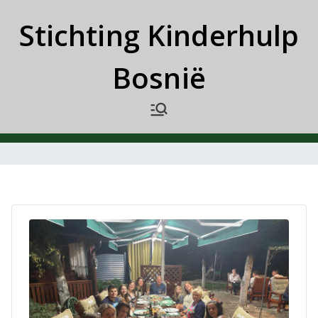
Ga
Stichting Kinderhulp
naar
de
Bosnië
inhoud
Gastouderreis