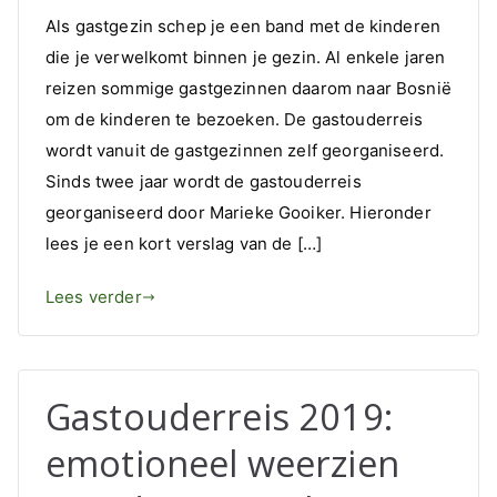
Een
Als gastgezin schep je een band met de kinderen
terugblik
die je verwelkomt binnen je gezin. Al enkele jaren
op
reizen sommige gastgezinnen daarom naar Bosnië
een
leuk
om de kinderen te bezoeken. De gastouderreis
initiatief
wordt vanuit de gastgezinnen zelf georganiseerd.
vanuit
Sinds twee jaar wordt de gastouderreis
de
georganiseerd door Marieke Gooiker. Hieronder
gastouders:
lees je een kort verslag van de […]
Gastouderreis!
Lees verder
Gastouderreis 2019:
emotioneel weerzien