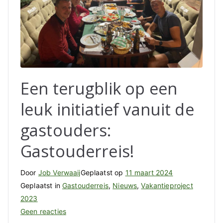
Een terugblik op een
leuk initiatief vanuit de
gastouders:
Gastouderreis!
Door
Job Verwaaij
Geplaatst op
11 maart 2024
Geplaatst in
Gastouderreis
,
Nieuws
,
Vakantieproject
2023
op
Geen reacties