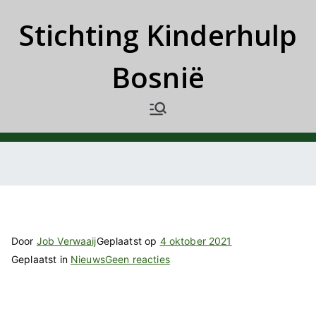
Ga
Stichting Kinderhulp
naar
de
Bosnië
inhoud
Steun Kinderhulp Bosnië met de
Rabo ClubSupport
Door
Job Verwaaij
Geplaatst op
4 oktober 2021
op
Geplaatst in
Nieuws
Geen reacties
Steun
Kinderhulp
Bosnië