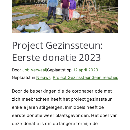
Project Gezinssteun:
Eerste donatie 2023
Door
Job Verwaaij
Geplaatst op
12 april 2023
op
Geplaatst in
Nieuws
,
Project Gezinssteun
Geen reacties
Projec
Door de beperkingen die de coronaperiode met
Gezin
zich meebrachten heeft het project gezinssteun
Eerste
enkele jaren stilgelegen. Inmiddels heeft de
donat
2023
eerste donatie weer plaatsgevonden. Het doel van
deze donatie is om op langere termijn de