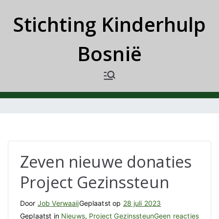
Ga
Stichting Kinderhulp
naar
de
Bosnië
inhoud
Project Gezinssteun
Zeven nieuwe donaties
Project Gezinssteun
Door
Job Verwaaij
Geplaatst op
28 juli 2023
op
Geplaatst in
Nieuws
,
Project Gezinssteun
Geen reacties