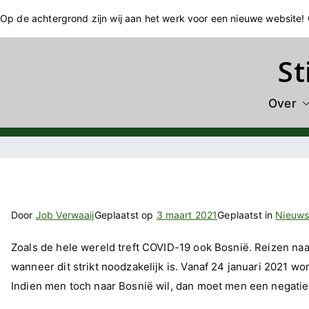
Ga
Op de achtergrond zijn wij aan het werk voor een nieuwe website
naar
de
St
inhoud
Over
Corona in Bosnië
Door
Job Verwaaij
Geplaatst op
3 maart 2021
Geplaatst in
Nieuw
Zoals de hele wereld treft COVID-19 ook Bosnië. Reizen naar
wanneer dit strikt noodzakelijk is. Vanaf 24 januari 2021 w
Indien men toch naar Bosnië wil, dan moet men een negatie