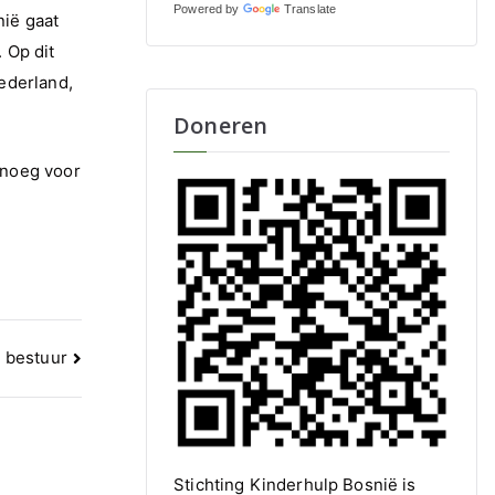
Powered by
Translate
nië gaat
 Op dit
Nederland,
Doneren
enoeg voor
 bestuur
Stichting Kinderhulp Bosnië is