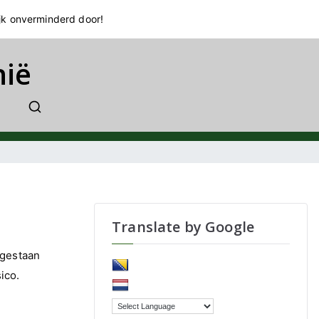
jk onverminderd door!
nië
Translate by Google
egestaan
ico.