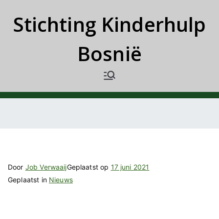
Ga
Stichting Kinderhulp
naar
de
Bosnië
inhoud
Familie Gooiker: opbrengst naar
Kinderhulp Bosnië
Door
Job Verwaaij
Geplaatst op
17 juni 2021
Geplaatst in
Nieuws