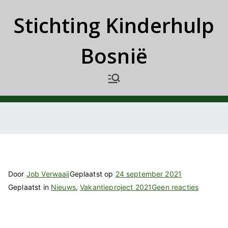
Ga
Stichting Kinderhulp
naar
de
Bosnië
inhoud
De eerste dag met de kinderen in
Toplice
Door
Job Verwaaij
Geplaatst op
24 september 2021
op
Geplaatst in
Nieuws
,
Vakantieproject 2021
Geen reacties
De
eerste
dag